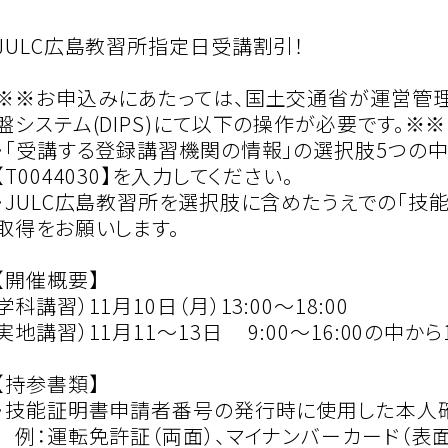
JULC広島教習所指定日受講割引！
※※お申込みにあたっては、国土交通省が運営管
盤システム(DIPS)にて以下の操作が必要です。※※
・「受講する登録講習機関の情報」の選択肢5つの中
【T0044030】を入力してください。
・JULC広島教習所を選択肢に含めたうえでの「技
取得をお願いします。
【開催概要】
学科講習）11月10日（月）13:00〜18:00
実地講習）11月11〜13日 9:00〜16:00の中か
【持参書類】
・技能証明書申請者番号の発行時に使用した本人
例：運転免許証（両面）、マイナンバーカード（表面