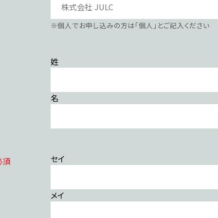
※個⼈でお申し込みの⽅は「個⼈」とご記⼊ください
姓
名
セイ
必須
メイ