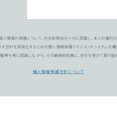
個⼈情報の保護について、社会的使命を⼗分に認識し、本⼈の権利
に⽰す⽅針を具現化するための個⼈情報保護マネジメントシステムを構
動等を常に認識しな がら、その継続的改善に、全社を挙げて取り組む
個⼈情報保護⽅針について