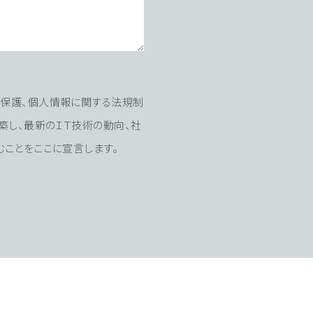
の保護、個⼈情報に関する法規制
築し、最新のＩＴ技術の動向、社
ことをここに宣⾔します。