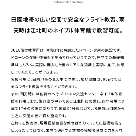
School introduction
田園地帯の広い空間で安全なフライト教習、雨
天時は江北町のネイブル体育館で教習可能。
JULC佐賀教習所は、令和3年に完成したドローン専用の施設です。
ドローンの保管・整備も同場所で行っていますので、座学での基礎知
識はもちろん、実際に購入した後のリアルな知識も実際に見て、体感
していただくことができます。
実技会場は、田園地帯の真ん中に位置し、広い空間（3000㎡）で安
全なフライト練習をすることができます。
また、雨天時には佐賀のへそ・ふれあい交流センター ネイブル体育
館を利用します。佐賀県の中心である江北町に位置し、座学会場より
車で17分の位置にあります。国道34号線沿いで、JR肥前山口駅から
も近く、交通の便が良い施設です。
在籍する教官は、現場経験豊富な教官ばかりです。ただ基礎知識を
伝えるだけではなく、業界で通用する本物の操縦者育成に力を入れ