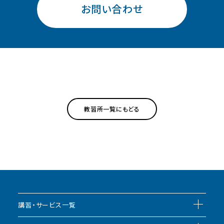
お問い合わせ
一等無人航空機操縦士 基本＋限定変更①：目視内【経験者】
二等無人航空機操縦士 【更新講習】
30日
31日
1日
2日
3日
4日
5日
一等無人航空機操縦士 基本＋限定変更①：目視内【経験者】
二等無人航空機操縦士 【更新講習】
教習所一覧にもどる
講習・サービス一覧