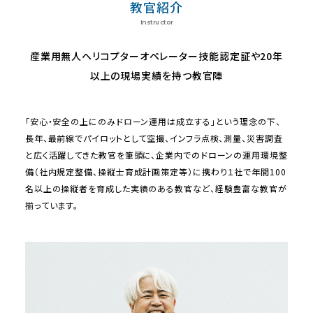
教官紹介
Instructor
産業用無人ヘリコプターオペレーター技能認定証や20年
以上の現場実績を持つ教官陣
「安心・安全の上にのみドローン運用は成立する」という理念の下、
長年、最前線でパイロットとして空撮、インフラ点検、測量、災害調査
と広く活躍してきた教官を筆頭に、企業内でのドローンの運用環境整
備（社内規定整備、操縦士育成計画策定等）に携わり１社で年間100
名以上の操縦者を育成した実績のある教官など、経験豊富な教官が
揃っています。