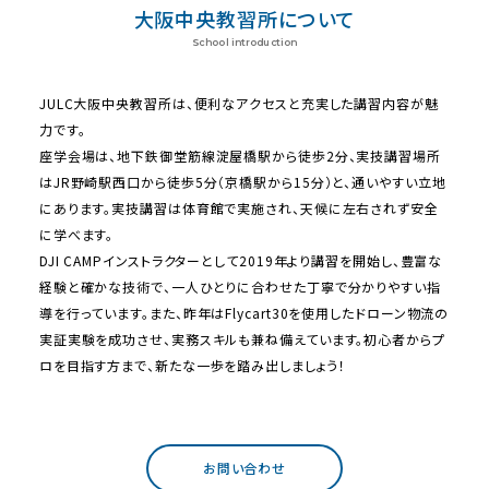
大阪中央教習所について
School introduction
JULC大阪中央教習所は、便利なアクセスと充実した講習内容が魅
力です。
座学会場は、地下鉄御堂筋線淀屋橋駅から徒歩2分、実技講習場所
はJR野崎駅西口から徒歩5分（京橋駅から15分）と、通いやすい立地
にあります。実技講習は体育館で実施され、天候に左右されず安全
に学べます。
DJI CAMPインストラクターとして2019年より講習を開始し、豊富な
経験と確かな技術で、一人ひとりに合わせた丁寧で分かりやすい指
導を行っています。また、昨年はFlycart30を使用したドローン物流の
実証実験を成功させ、実務スキルも兼ね備えています。初心者からプ
ロを目指す方まで、新たな一歩を踏み出しましょう！
お問い合わせ