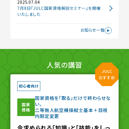
2025.07.04
7月8日『JULC国家資格解説セミナー』を開催
いたしました
お知らせ一覧
人気の講習
JULC
おすすめ
初心者向け
国家資格を「取る」だけで終わらせな
い。
国家
二等無人航空機操縦士基本＋目視
資格
内限定変更
今求められる「知識」と「技能」をしっ