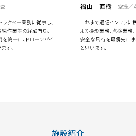
福山 直樹
空撮／
調査
これまで通信インフラに
ストラクター業務に従事し、
よる撮影業務、点検業務、
通線作業等の経験有り。
安全な飛行を最優先に事
用を第一に、ドローンパイ
と思います。
ます。
施設紹介