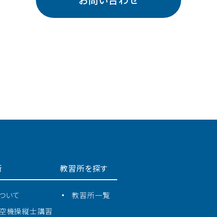
新
教習所を探す
ついて
教習所⼀覧
空機操縦士講習