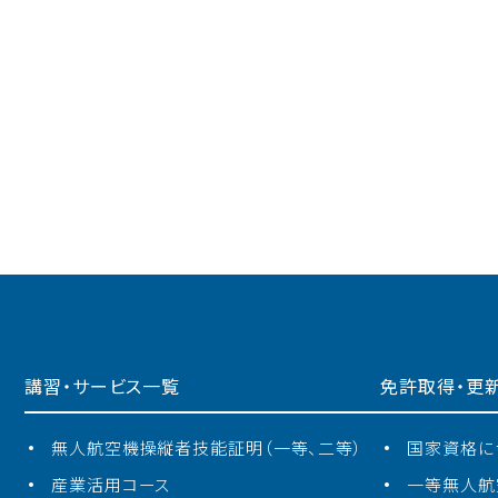
講習・サービス一覧
免許取得・更
無⼈航空機操縦者技能証明（一等、二等）
国家資格に
産業活⽤コース
一等無人航