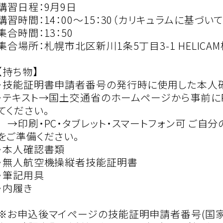
講習日程：9月9日
講習時間：14：00～15：30（カリキュラムに基づい
集合時間：13：50
集合場所：札幌市北区新川1条5丁目3-1 HELICA
【持ち物】
・技能証明書申請者番号の発行時に使用した本人
・テキスト→国土交通省のホームページから事前にP
てください。
→印刷・PC・タブレット・スマートフォン可 ご自
をご準備ください。
・本人確認書類
・無人航空機操縦者技能証明書
・筆記用具
・内履き
※お申込後マイページの技能証明申請者番号(国家