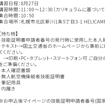
講習日程：8月27日
講習時間：11：00～12：30（カリキュラムに基づい
集合時間：10：50
集合場所：札幌市北区新川1条5丁目3-1 HELICA
【持ち物】
・技能証明書申請者番号の発行時に使用した本人
・テキスト→国土交通省のホームページから事前にP
てください。
→印刷・PC・タブレット・スマートフォン可 ご自
をご準備ください。
・本人確認書類
・無人航空機操縦者技能証明書
・筆記用具
・内履き
※お申込後マイページの技能証明申請者番号(国家