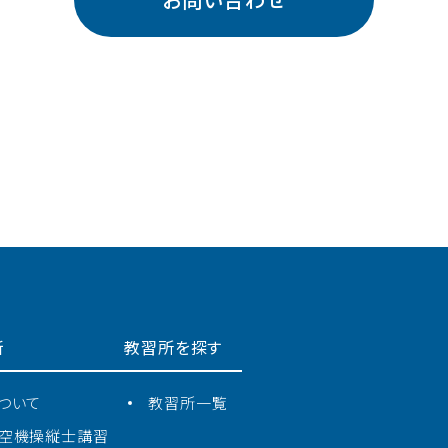
新
教習所を探す
ついて
教習所⼀覧
空機操縦士講習