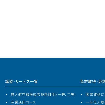
講習・サービス一覧
免許取得・更
無⼈航空機操縦者技能証明（一等、二等）
国家資格に
産業活⽤コース
一等無人航