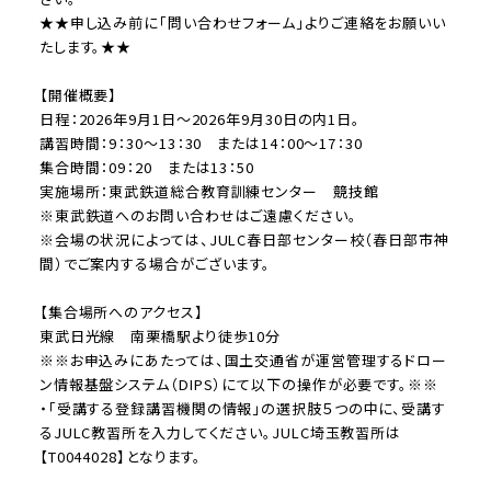
★★申し込み前に「問い合わせフォーム」よりご連絡をお願いい
たします。★★
【開催概要】
日程：2026年9月1日～2026年9月30日の内1日。
講習時間：9：30～13：30 または14：00～17：30
集合時間：09：20 または13：50
実施場所：東武鉄道総合教育訓練センター 競技館
※東武鉄道へのお問い合わせはご遠慮ください。
※会場の状況によっては、JULC春日部センター校（春日部市神
間）でご案内する場合がございます。
【集合場所へのアクセス】
東武日光線 南栗橋駅より徒歩10分
※※お申込みにあたっては、国土交通省が運営管理するドロー
ン情報基盤システム（DIPS）にて以下の操作が必要です。※※
・「受講する登録講習機関の情報」の選択肢５つの中に、受講す
るJULC教習所を入力してください。JULC埼玉教習所は
【T0044028】となります。