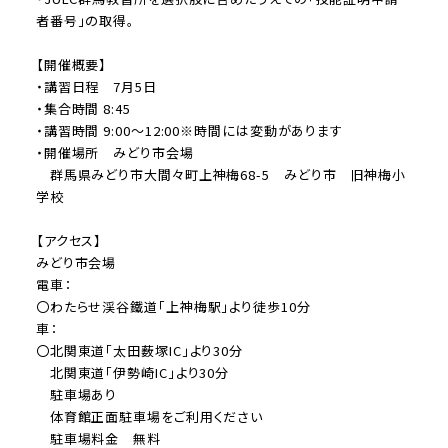
者番号」の取得。
【開催概要】
・講習日程 7月5日
・集合時間 8:45
・講習時間 9:00～12:00※時間には変動があります
・開催場所 みどり市会場
群馬県みどり市大間々町上神梅68-5 みどり市 旧神梅小
学校
【アクセス】
みどり市会場
電車：
〇わたらせ渓谷鐵道「上神梅駅」より徒歩10分
車：
〇北関東道「太田薮塚IC」より30分
北関東道「伊勢崎IC」より30分
駐車場あり
体育館正面駐車場をご利用ください
駐車場料金 無料