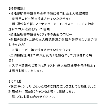
【持参書類】
・技能証明書申請番号の発行時に使用した本人確認書類
※当日コピー等で控えさせていただきます
例：運転免許証、マイナンバーカード、パスポート、その他郵
送にて本人確認を行った書類
・技能証明書申請番号発行時の画面のコピー
・運転免許証（上記の本人確認書類が運転免許証でない場合で
お持ちの方）
※当日コピー等で控えさせていただきます
・民間技能証明または飛行記録（経験者として受講される場
合）
※入学申請書のご案内とテキスト「無人航空機安全飛行教本」
は当日お渡しいたします。
【その他】
・講習キャンセルとなった際のご対応につきましては原則JULC
利用規約 第8条（キャンセル等）に準拠します。
詳しくはお問い合わせください。