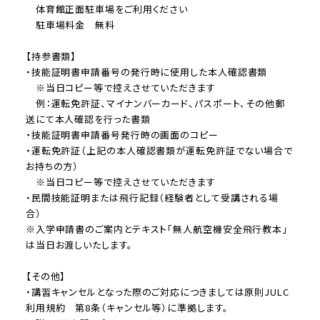
体育館正面駐車場をご利用ください
駐車場料金 無料
【持参書類】
・技能証明書申請番号の発行時に使用した本人確認書類
※当日コピー等で控えさせていただきます
例：運転免許証、マイナンバーカード、パスポート、その他郵
送にて本人確認を行った書類
・技能証明書申請番号発行時の画面のコピー
・運転免許証（上記の本人確認書類が運転免許証でない場合で
お持ちの方）
※当日コピー等で控えさせていただきます
・民間技能証明または飛行記録（経験者として受講される場
合）
※入学申請書のご案内とテキスト「無人航空機安全飛行教本」
は当日お渡しいたします。
【その他】
・講習キャンセルとなった際のご対応につきましては原則JULC
利用規約 第8条（キャンセル等）に準拠します。