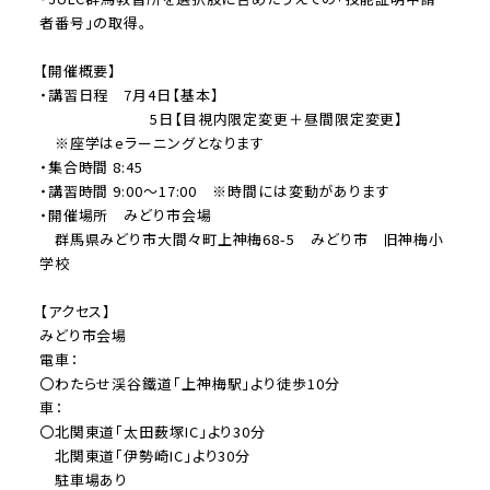
者番号」の取得。
【開催概要】
・講習日程 7月4日【基本】
5日【目視内限定変更＋昼間限定変更】
※座学はeラーニングとなります
・集合時間 8:45
・講習時間 9:00～17:00 ※時間には変動があります
・開催場所 みどり市会場
群馬県みどり市大間々町上神梅68-5 みどり市 旧神梅小
学校
【アクセス】
みどり市会場
電車：
〇わたらせ渓谷鐵道「上神梅駅」より徒歩10分
車：
〇北関東道「太田薮塚IC」より30分
北関東道「伊勢崎IC」より30分
駐車場あり