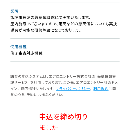
説明
飯塚市長尾の筑穂体育館にて実施いたします。
屋内施設でございますので、雨天などの悪天候においても実技
講習が可能な研修施設となっております。
使⽤機種
修了審査対応機種
講習の申込システムは、エアロエントリー株式会社の「受講情報管
理サービス」を利⽤しております。この先、エアロエントリー社のドメ
インに画⾯遷移いたします。
プライバシーポリシー
、
利⽤規約
に同
意のうえ、予約にお進みください。
申込を締め切り
ました