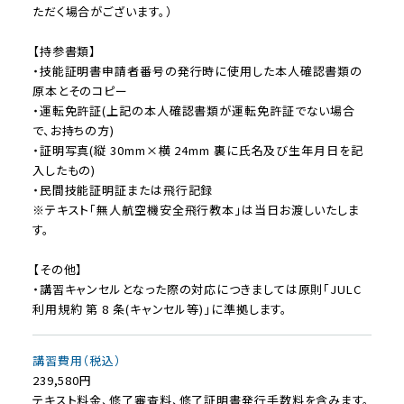
ただく場合がございます。）
【持参書類】
・技能証明書申請者番号の発行時に使用した本人確認書類の
原本とそのコピー
・運転免許証(上記の本人確認書類が運転免許証でない場合
で、お持ちの方)
・証明写真(縦 30mm×横 24mm 裏に氏名及び生年月日を記
入したもの)
・民間技能証明証または飛行記録
※テキスト「無人航空機安全飛行教本」は当日お渡しいたしま
す。
【その他】
・講習キャンセルとなった際の対応につきましては原則「JULC
利用規約 第 8 条(キャンセル等)」に準拠します。
講習費用（税込）
239,580円
テキスト料金、修了審査料、修了証明書発行手数料を含みます。