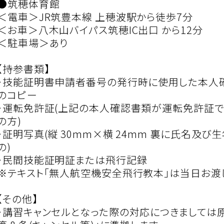
●筑穂体育館
＜電車＞JR筑豊本線 上穂波駅から徒歩7分
＜お車＞八木山バイパス筑穂IC出口 から12分
＜駐車場＞あり
【持参書類】
・技能証明書申請者番号の発行時に使用した本人
のコピー
・運転免許証(上記の本人確認書類が運転免許証で
の方)
・証明写真(縦 30mm×横 24mm 裏に氏名及
の)
・民間技能証明証または飛行記録
※テキスト「無人航空機安全飛行教本」は当日お渡
【その他】
・講習キャンセルとなった際の対応につきましては原則