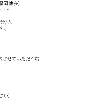
福岡博多）
-1F
0分/人
。)
内させていただく場
さい）