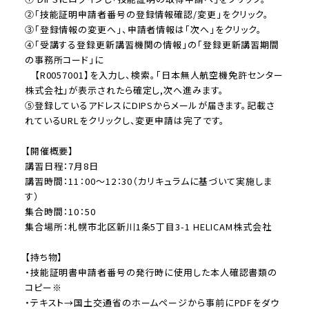
②「技能証明申請者番号の登録情報確認/変更」をクリック。
③「登録情報の変更へ」、申請者情報は「次へ」をクリック。
④「受講する登録更新講習機関の情報」の「登録更新講習期間
の事務所コード」に
【R0057001】を入力し、検索。「日本無人航空機免許センター
株式会社」が表示されたら確定し,次へ進みます。
⑤登録しているアドレスにDIPSからメールが届きます。記載さ
れているURLをクリックし、変更申請は完了です。
【開催概要】
講習日程：7月8日
講習時間：11：00～12：30（カリキュラムに基づいて実施しま
す）
集合時間：10：50
集合場所：札幌市北区新川1条5丁目3-1 HELICAM株式会社
【持ち物】
・技能証明書申請者番号の発行時に使用した本人確認書類の
コピー※
・テキスト→国土交通省のホームページから事前にPDFをダウ