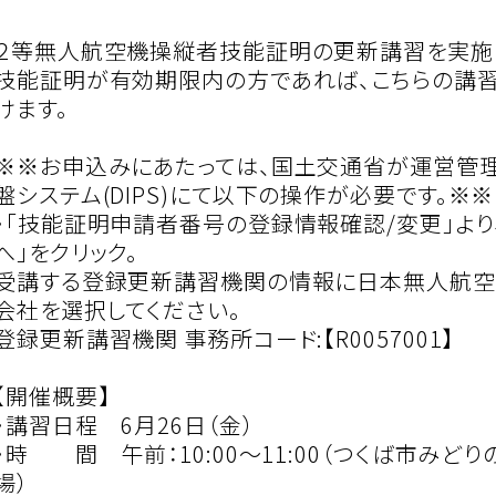
２等無人航空機操縦者技能証明の更新講習を実施
技能証明が有効期限内の方であれば、こちらの講
けます。
※※お申込みにあたっては、国土交通省が運営管
盤システム(DIPS)にて以下の操作が必要です。※※
・「技能証明申請者番号の登録情報確認/変更」より
へ」をクリック。
受講する登録更新講習機関の情報に日本無人航空
会社を選択してください。
登録更新講習機関 事務所コード:【R0057001】
【開催概要】
・講習日程 6月26日（金）
・時 間 午前：10:00〜11:00（つくば市みどり
場）