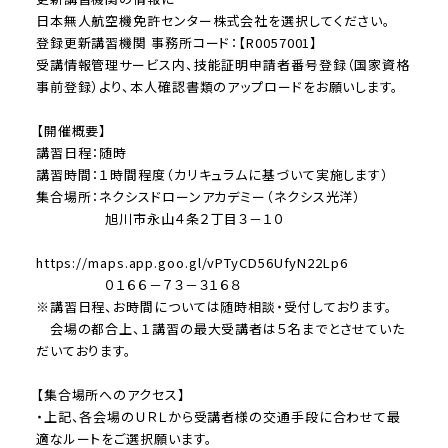
日本無人航空機免許センター株式会社を選択してください。
登録更新講習機関 事務所コード：【R0057001】
受講情報管理サービス内、技能証明申請者番号登録（国家資格
事前登録）より、本人確認書類のアップロードをお願いします。
【開催概要】
講習日程：随時
講習時間：１時間程度（カリキュラムに基づいて実施します）
集合場所：ネクシスドローンアカデミー（ネクシス光洋）
旭川市永山４条２丁目３－１０
https://maps.app.goo.gl/vPTyCD56UfyN22Lp6
０１６６－７３－３１６８
※講習日程、お時間については随時相談・受付しております。
会場の都合上、１講習の最大受講者は５名までとさせていた
だいております。
【集合場所へのアクセス】
・上記、各会場のＵＲＬから受講者様の交通手段に合わせて最
適なルートをご選択願います。