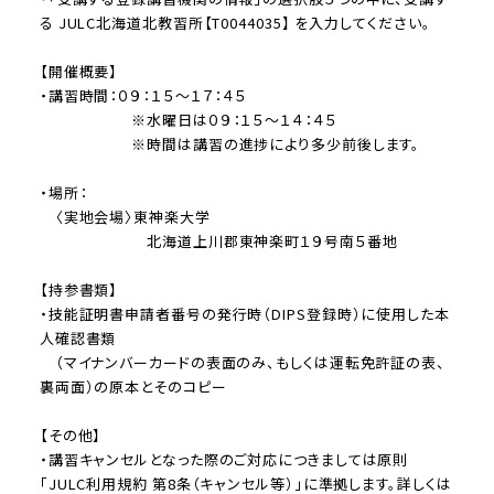
る JULC北海道北教習所【T0044035】 を入力してください。
【開催概要】
・講習時間：０９：１５～１７：４５
※水曜日は０９：１５～１４：４５
※時間は講習の進捗により多少前後します。
・場所：
〈実地会場〉東神楽大学
北海道上川郡東神楽町１９号南５番地
【持参書類】
・技能証明書申請者番号の発行時（DIPS登録時）に使用した本
人確認書類
（マイナンバーカードの表面のみ、もしくは運転免許証の表、
裏両面）の原本とそのコピー
【その他】
・講習キャンセルとなった際のご対応につきましては原則
「JULC利用規約 第8条（キャンセル等）」に準拠します。詳しくは