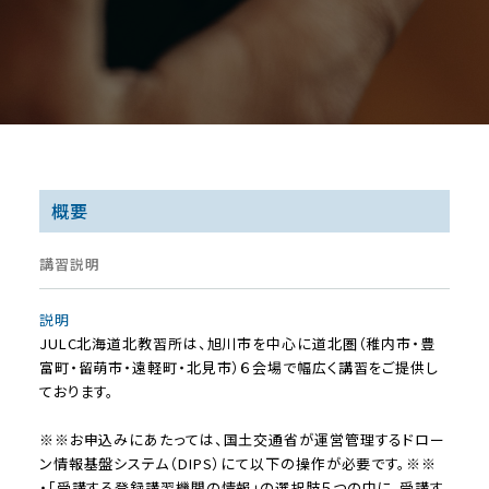
概要
講習説明
説明
JULC北海道北教習所は、旭川市を中心に道北圏（稚内市・豊
富町・留萌市・遠軽町・北見市）６会場で幅広く講習をご提供し
ております。
※※お申込みにあたっては、国⼟交通省が運営管理するドロー
ン情報基盤システム（DIPS）にて以下の操作が必要です。※※
・「受講する登録講習機関の情報」の選択肢５つの中に、受講す