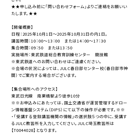
★★申し込み前に「問い合わせフォーム」よりご連絡をお願いい
たします。★★
【開催概要】
日程：2025年10月1日～2025年10月31日の内1日。
講習時間：10：00～13：00 または14：00～17：30
集合時間：09：50 または13：50
実施場所：東武鉄道総合教育訓練センター 競技館
※東武鉄道へのお問い合わせはご遠慮ください。
※会場の状況によっては、JULC春日部センター校（春日部市神
間）でご案内する場合がございます。
【集合場所へのアクセス】
東武日光線 南栗橋駅より徒歩10分
※※お申込みにあたっては、国土交通省が運営管理するドロー
ン情報基盤システム（DIPS）にて以下の操作が必要です。※※
・「受講する登録講習機関の情報」の選択肢５つの中に、受講す
るJULC教習所を入力してください。JULC埼玉教習所は
【T0044028】となります。