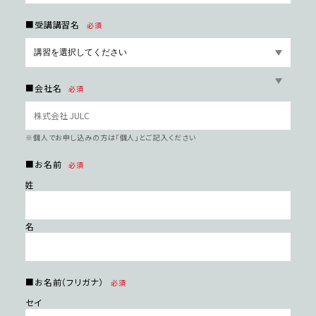
■受講講習名
必須
■会社名
必須
※個⼈でお申し込みの⽅は「個⼈」とご記⼊ください
■お名前
必須
姓
名
■お名前（フリガナ）
必須
セイ