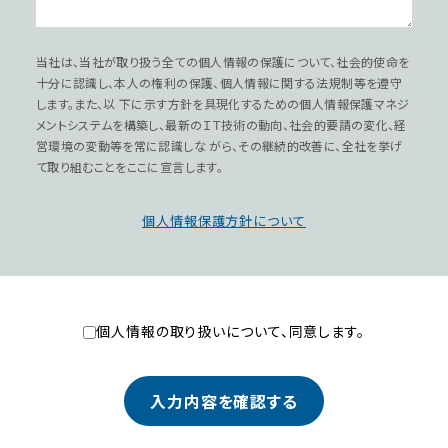
当社は、当社が取り扱う全ての個⼈情報の保護について、社会的使命を
⼗分に認識し、本⼈の権利の保護、個⼈情報に関する法規制等を遵守
します。また、以 下に⽰す⽅針を具現化するための個⼈情報保護マネジ
メントシステムを構築し、最新のＩＴ技術の動向、社会的要請の変化、経
営環境の変動等を常に認識しな がら、その継続的改善に、全社を挙げ
て取り組むことをここに宣⾔します。
個⼈情報保護⽅針について
個⼈情報の取り扱いについて、同意します。