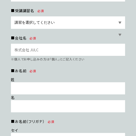
■受講講習名
必須
■会社名
必須
※個⼈でお申し込みの⽅は「個⼈」とご記⼊ください
■お名前
必須
姓
名
■お名前（フリガナ）
必須
セイ