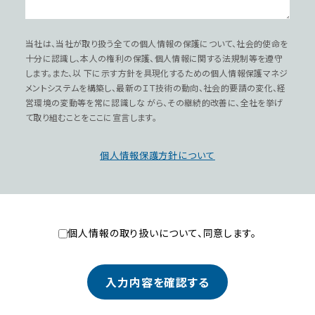
当社は、当社が取り扱う全ての個⼈情報の保護について、社会的使命を
⼗分に認識し、本⼈の権利の保護、個⼈情報に関する法規制等を遵守
します。また、以 下に⽰す⽅針を具現化するための個⼈情報保護マネジ
メントシステムを構築し、最新のＩＴ技術の動向、社会的要請の変化、経
営環境の変動等を常に認識しな がら、その継続的改善に、全社を挙げ
て取り組むことをここに宣⾔します。
個⼈情報保護⽅針について
個⼈情報の取り扱いについて、同意します。