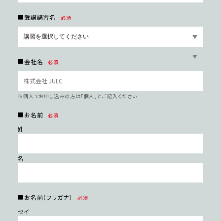
■受講講習名
必須
■会社名
必須
※個⼈でお申し込みの⽅は「個⼈」とご記⼊ください
■お名前
必須
姓
名
■お名前（フリガナ）
必須
セイ