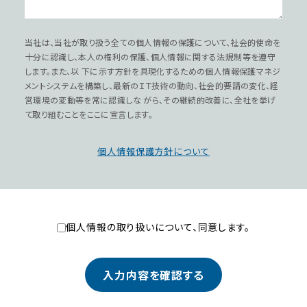
当社は、当社が取り扱う全ての個⼈情報の保護について、社会的使命を
⼗分に認識し、本⼈の権利の保護、個⼈情報に関する法規制等を遵守
します。また、以 下に⽰す⽅針を具現化するための個⼈情報保護マネジ
メントシステムを構築し、最新のＩＴ技術の動向、社会的要請の変化、経
営環境の変動等を常に認識しな がら、その継続的改善に、全社を挙げ
て取り組むことをここに宣⾔します。
個⼈情報保護⽅針について
個⼈情報の取り扱いについて、同意します。