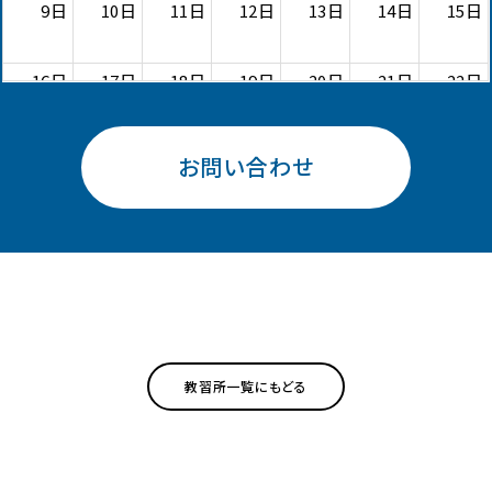
9日
10日
11日
12日
13日
14日
15日
16日
17日
18日
19日
20日
21日
22日
二等無人航空機操縦
23日
24日
25日
26日
27日
28日
29日
お問い合わせ
二等無人航空機操縦士 【更新
二等無人航空機操縦
二等無人航空機操縦士 【更新
30日
31日
1日
2日
3日
4日
5日
二等無人航空機操縦士 基本＋限定変更①：目視内【初学者】
教習所一覧にもどる