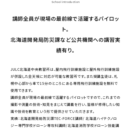
School introduction
講師全員が現場の最前線で活躍するパイロッ
ト。
北海道開発局防災課など公共機関への講習実
績有り。
JULC北海道中央教習所は、屋内飛行訓練施設と屋外飛行訓練施設
が併設した全天候に対応が可能な教習所です。また受講生徒は、札
幌中心部から車で15分のところにある専用飛行訓練施設を無料で
使用できます。
講師全員が現場の最前線で活躍するパイロットですので、これまでの
撮影や測量の技術・知見をまじえて講義を行い、皆様が修得したい知
識や技術を教育という形で提供させていただきます。
実績：北海道開発局防災課TEC-FORCE講師/ 北海道ハイテクノロ
ジー専門学校ドローン専攻科講師/北海道消防学校ドローン技能講